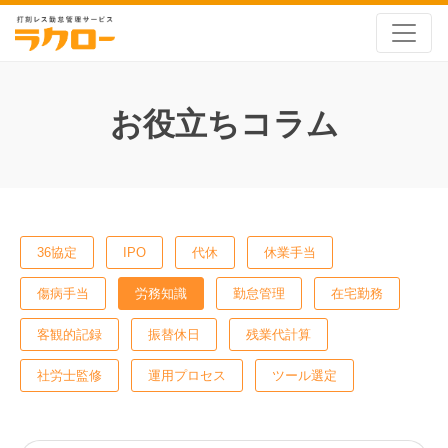
お役立ちコラム
36協定
IPO
代休
休業手当
傷病手当
労務知識
勤怠管理
在宅勤務
客観的記録
振替休日
残業代計算
社労士監修
運用プロセス
ツール選定