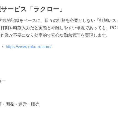
理サービス「ラクロー」
客観的記録をベースに、日々の打刻を必要としない「打刻レス
打刻や時刻入力だと実態と乖離しやすい環境であっても、PC
合作業が不要になり効率的で安心な勤怠管理を実現します。
ト：
https://www.raku-ro.com/
ロー
画・開発・運営・販売